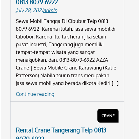
0813 8079 6922
8079
July 28, 2021
admin
6922
Sewa Mobil Tangga Di Cibubur Telp 0813
8079 6922. Karena itulah, jasa sewa mobil di
Cibubur. Karena itu, tak heran jika selain
pusat industri, Tangerang juga memiliki
tempat-tempat wisata yang sangat
menakjubkan, dan. 0813-8079-6922 AZZA
Crane | Sewa Mobile Crane Karawang (Katie
Patterson) Nabila tour n trans merupakan
jasa sewa mobil yang berada dikota Kediri […]
Sewa
Continue reading
Mobil
Tangga
CRANE
Di
Cibubur
Rental Crane Tangerang Telp 0813
Telp