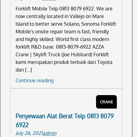
Forklift Mobile Telp 0813 8079 6922. We are
now centrally located in Vallejo on Mare
Island to better serve Solano, Sonoma Forklift
Mobile's onsite repair team is fast, friendly
and highly skilled. World first class modern
forklift R&D base. 0813-8079-6922 AZZA
Crane | Skylift Truck (Joe Hubbard) Forklift
kami merupakan produk terbaik dari Toyota
dan […]
Forklift
Continue reading
Mobile
Telp
CRANE
0813
8079
Penyewaan Alat Berat Telp 0813 8079
6922
6922
July 26, 2021
admin