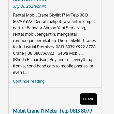
July 31, 2021
admin
Rental Mobil Crane Skylift 17 M Telp 0813
8079 6922. Rental meliputi jasa antar jemput
dari-ke Bandara Ahmad Yani Semarang,
rental mobil pengantin, mengantar
rombongan pernikahan. Diesel Skylift Cranes
for Industrial Premises. 0813-8079-6922 AZZA
Crane | 081380796922 | Sewa Mobil …
(Rhoda Richardson) Buy and sell everything
from second-hand cars to mobile phones, or
even […]
Rental
Continue reading
Mobil
Crane
CRANE
Skylift
17
Mobil Crane 11 Meter Telp 0813 8079
M