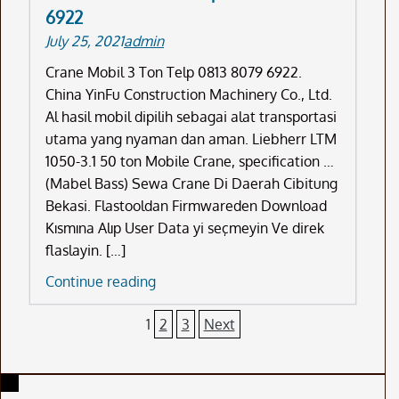
6922
6922
July 25, 2021
admin
Crane Mobil 3 Ton Telp 0813 8079 6922.
China YinFu Construction Machinery Co., Ltd.
Al hasil mobil dipilih sebagai alat transportasi
utama yang nyaman dan aman. Liebherr LTM
1050-3.1 50 ton Mobile Crane, specification …
(Mabel Bass) Sewa Crane Di Daerah Cibitung
Bekasi. Flastooldan Firmwareden Download
Kısmına Alıp User Data yi seçmeyin Ve direk
flaslayin. […]
Crane
Continue reading
Mobil
Posts
1
2
3
Next
3
Ton
pagination
Telp
0813