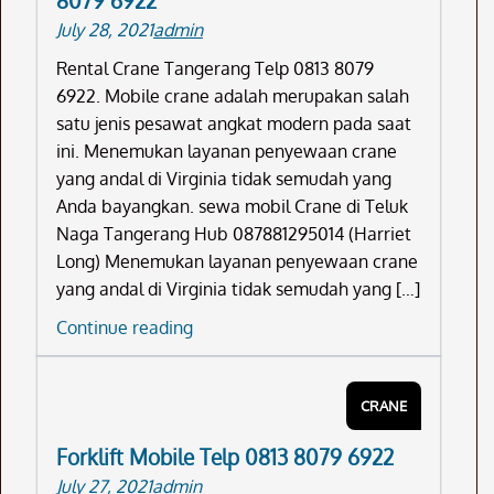
8079 6922
0813
July 28, 2021
admin
8079
6922
Rental Crane Tangerang Telp 0813 8079
6922. Mobile crane adalah merupakan salah
satu jenis pesawat angkat modern pada saat
ini. Menemukan layanan penyewaan crane
yang andal di Virginia tidak semudah yang
Anda bayangkan. sewa mobil Crane di Teluk
Naga Tangerang Hub 087881295014 (Harriet
Long) Menemukan layanan penyewaan crane
yang andal di Virginia tidak semudah yang […]
Rental
Continue reading
Crane
Tangerang
CRANE
Telp
0813
Forklift Mobile Telp 0813 8079 6922
8079
July 27, 2021
admin
6922