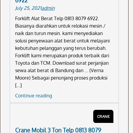
6922
8079
July 25, 2021
admin
6922
Forklift Alat Berat Telp 0813 8079 6922.
Biasanya diarahkan untuk relokasi mesin /
naik dan turun mesin. kami menyediakan
solusi penyewaan alat berat untuk melayani
kebutuhan pelanggan yang terus berubah.
Forklift kami merupakan produk terbaik dari
Toyota dan TCM. Download surat perjanjian
sewa alat berat di Bandung dan … (Verna
Moore) Sebagai penunjang proses produksi
[…]
Forklift
Continue reading
Alat
Berat
CRANE
Telp
0813
Crane Mobil 3 Ton Telp 0813 8079
8079