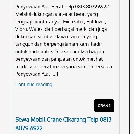
Penyewaan Alat Berat Telp 0813 8079 6922.
Melalui dukungan alat-alat berat yang
lengkap diantaranya : Excazator, Buldozer,
Vibro, Wales, dari berbagai merk, dan juga
dukungan sumber daya manusia yang
tangguh dan berpengalaman kami hadir
untuk anda untuk. Silakan periksa bagian
penyewaan dan penjualan untuk melihat
model alat berat mana yang saat ini tersedia.
Penyewaan Alat […]
Penyewaan
Continue reading
Alat
Berat
CRANE
Telp
0813
Sewa Mobil Crane Cikarang Telp 0813
8079
8079 6922
6922