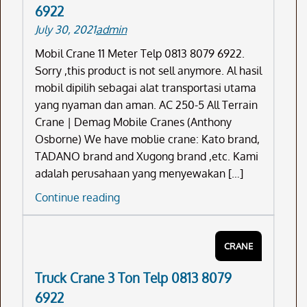
6922
Telp
July 30, 2021
admin
0813
8079
Mobil Crane 11 Meter Telp 0813 8079 6922.
6922
Sorry ,this product is not sell anymore. Al hasil
mobil dipilih sebagai alat transportasi utama
yang nyaman dan aman. AC 250-5 All Terrain
Crane | Demag Mobile Cranes (Anthony
Osborne) We have moblie crane: Kato brand,
TADANO brand and Xugong brand ,etc. Kami
adalah perusahaan yang menyewakan […]
Mobil
Continue reading
Crane
11
CRANE
Meter
Telp
Truck Crane 3 Ton Telp 0813 8079
0813
6922
8079