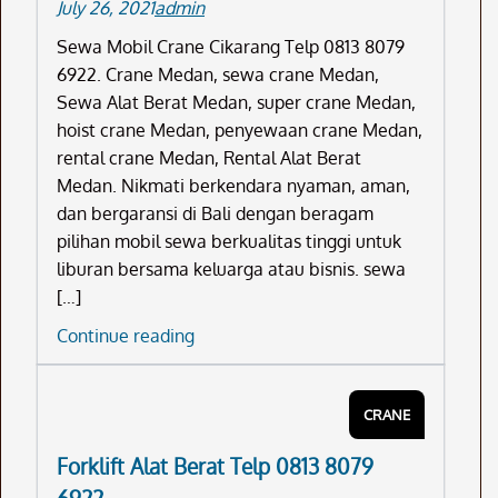
July 26, 2021
admin
Sewa Mobil Crane Cikarang Telp 0813 8079
6922. Crane Medan, sewa crane Medan,
Sewa Alat Berat Medan, super crane Medan,
hoist crane Medan, penyewaan crane Medan,
rental crane Medan, Rental Alat Berat
Medan. Nikmati berkendara nyaman, aman,
dan bergaransi di Bali dengan beragam
pilihan mobil sewa berkualitas tinggi untuk
liburan bersama keluarga atau bisnis. sewa
[…]
Sewa
Continue reading
Mobil
Crane
CRANE
Cikarang
Telp
Forklift Alat Berat Telp 0813 8079
0813