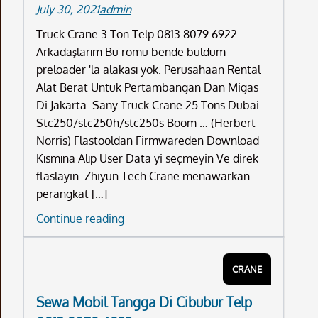
July 30, 2021
admin
6922
Truck Crane 3 Ton Telp 0813 8079 6922.
Arkadaşlarım Bu romu bende buldum
preloader 'la alakası yok. Perusahaan Rental
Alat Berat Untuk Pertambangan Dan Migas
Di Jakarta. Sany Truck Crane 25 Tons Dubai
Stc250/stc250h/stc250s Boom … (Herbert
Norris) Flastooldan Firmwareden Download
Kısmına Alıp User Data yi seçmeyin Ve direk
flaslayin. Zhiyun Tech Crane menawarkan
perangkat […]
Truck
Continue reading
Crane
3
CRANE
Ton
Telp
Sewa Mobil Tangga Di Cibubur Telp
0813