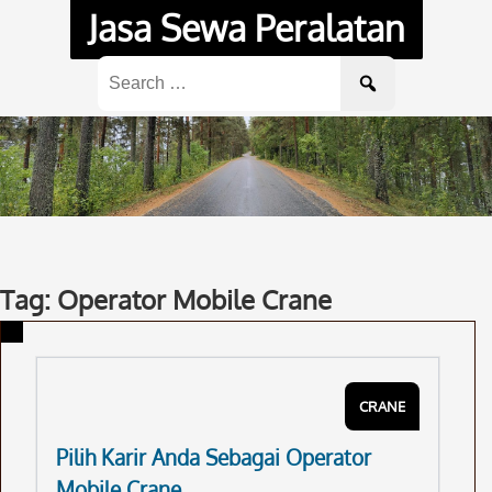
Skip
Jasa Sewa Peralatan
to
content
Search
for:
Tag: Operator Mobile Crane
CRANE
Pilih Karir Anda Sebagai Operator
Mobile Crane