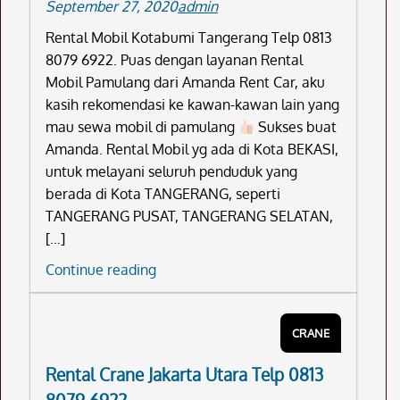
September 27, 2020
admin
Rental Mobil Kotabumi Tangerang Telp 0813
8079 6922. Puas dengan layanan Rental
Mobil Pamulang dari Amanda Rent Car, aku
kasih rekomendasi ke kawan-kawan lain yang
mau sewa mobil di pamulang
Sukses buat
Amanda. Rental Mobil yg ada di Kota BEKASI,
untuk melayani seluruh penduduk yang
berada di Kota TANGERANG, seperti
TANGERANG PUSAT, TANGERANG SELATAN,
[…]
Rental
Continue reading
Mobil
Kotabumi
CRANE
Tangerang
Telp
Rental Crane Jakarta Utara Telp 0813
0813