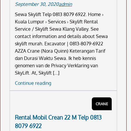
September 30, 2020
admin
6922
Sewa Skylift Telp 0813 8079 6922. Home ›
Kuala Lumpur › Services › Skylift Rental
Service / Skylift Sewa Klang Valley. See
contact information and details about Sewa
skylift murah. Excavator | 0813-8079-6922
AZZA Crane (Nora Quinn) Keterangan Tarif
dan Durasi Waktu Sewa. Ik heb kennis
genomen van de Privacy Verklaring van
SkyLift. At, Skylift […]
Sewa
Continue reading
Skylift
Telp
CRANE
0813
8079
Rental Mobil Crean 22 M Telp 0813
6922
8079 6922