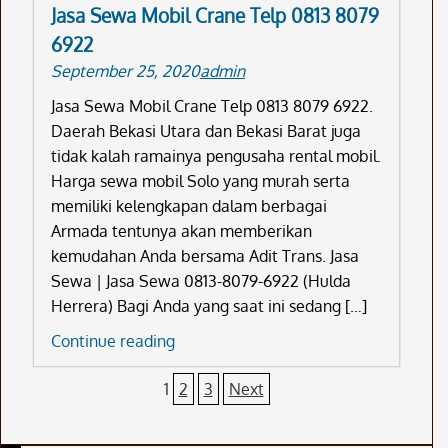
Jasa Sewa Mobil Crane Telp 0813 8079
0813
6922
8079
September 25, 2020
admin
6922
Jasa Sewa Mobil Crane Telp 0813 8079 6922.
Daerah Bekasi Utara dan Bekasi Barat juga
tidak kalah ramainya pengusaha rental mobil.
Harga sewa mobil Solo yang murah serta
memiliki kelengkapan dalam berbagai
Armada tentunya akan memberikan
kemudahan Anda bersama Adit Trans. Jasa
Sewa | Jasa Sewa 0813-8079-6922 (Hulda
Herrera) Bagi Anda yang saat ini sedang […]
Jasa
Continue reading
Sewa
Posts
1
2
3
Next
Mobil
Crane
pagination
Telp