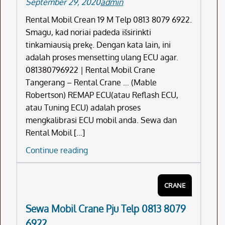
September 29, 2020
admin
8079
6922
Rental Mobil Crean 19 M Telp 0813 8079 6922.
Smagu, kad noriai padeda išsirinkti
tinkamiausią prekę. Dengan kata lain, ini
adalah proses mensetting ulang ECU agar.
081380796922 | Rental Mobil Crane
Tangerang – Rental Crane … (Mable
Robertson) REMAP ECU(atau Reflash ECU,
atau Tuning ECU) adalah proses
mengkalibrasi ECU mobil anda. Sewa dan
Rental Mobil […]
Rental
Continue reading
Mobil
Crean
CRANE
19
M
Sewa Mobil Crane Pju Telp 0813 8079
Telp
6922
0813