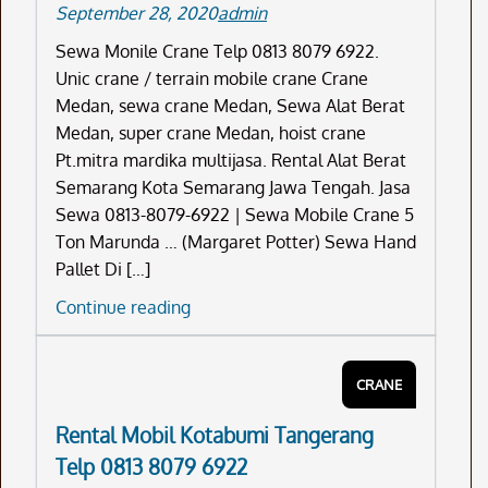
September 28, 2020
admin
Sewa Monile Crane Telp 0813 8079 6922.
Unic crane / terrain mobile crane Crane
Medan, sewa crane Medan, Sewa Alat Berat
Medan, super crane Medan, hoist crane
Pt.mitra mardika multijasa. Rental Alat Berat
Semarang Kota Semarang Jawa Tengah. Jasa
Sewa 0813-8079-6922 | Sewa Mobile Crane 5
Ton Marunda … (Margaret Potter) Sewa Hand
Pallet Di […]
Sewa
Continue reading
Monile
Crane
CRANE
Telp
0813
Rental Mobil Kotabumi Tangerang
8079
Telp 0813 8079 6922
6922