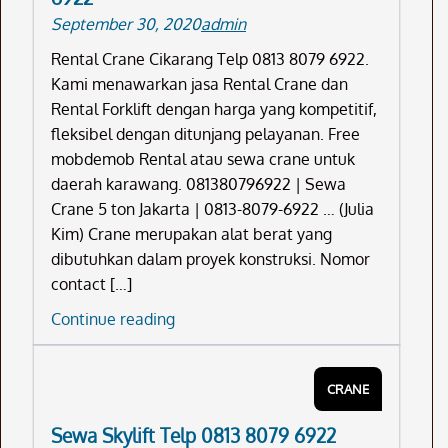
September 30, 2020
admin
Rental Crane Cikarang Telp 0813 8079 6922.
Kami menawarkan jasa Rental Crane dan
Rental Forklift dengan harga yang kompetitif,
fleksibel dengan ditunjang pelayanan. Free
mobdemob Rental atau sewa crane untuk
daerah karawang. 081380796922 | Sewa
Crane 5 ton Jakarta | 0813-8079-6922 … (Julia
Kim) Crane merupakan alat berat yang
dibutuhkan dalam proyek konstruksi. Nomor
contact […]
Rental
Continue reading
Crane
Cikarang
CRANE
Telp
0813
Sewa Skylift Telp 0813 8079 6922
8079