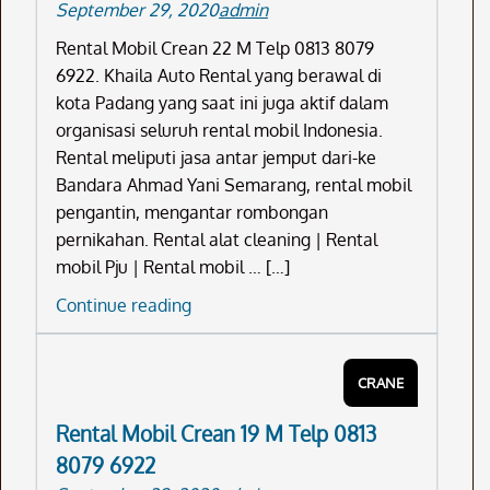
September 29, 2020
admin
Rental Mobil Crean 22 M Telp 0813 8079
6922. Khaila Auto Rental yang berawal di
kota Padang yang saat ini juga aktif dalam
organisasi seluruh rental mobil Indonesia.
Rental meliputi jasa antar jemput dari-ke
Bandara Ahmad Yani Semarang, rental mobil
pengantin, mengantar rombongan
pernikahan. Rental alat cleaning | Rental
mobil Pju | Rental mobil … […]
Rental
Continue reading
Mobil
Crean
CRANE
22
M
Rental Mobil Crean 19 M Telp 0813
Telp
8079 6922
0813