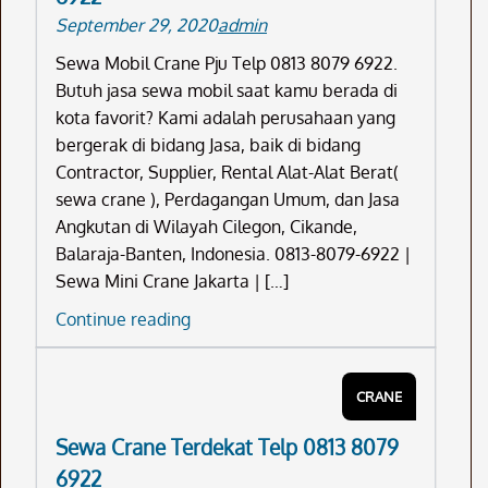
September 29, 2020
admin
8079
6922
Sewa Mobil Crane Pju Telp 0813 8079 6922.
Butuh jasa sewa mobil saat kamu berada di
kota favorit? Kami adalah perusahaan yang
bergerak di bidang Jasa, baik di bidang
Contractor, Supplier, Rental Alat-Alat Berat(
sewa crane ), Perdagangan Umum, dan Jasa
Angkutan di Wilayah Cilegon, Cikande,
Balaraja-Banten, Indonesia. 0813-8079-6922 |
Sewa Mini Crane Jakarta | […]
Sewa
Continue reading
Mobil
Crane
CRANE
Pju
Telp
Sewa Crane Terdekat Telp 0813 8079
0813
6922
8079