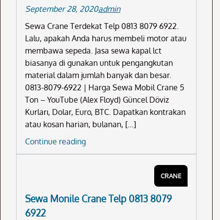
September 28, 2020
admin
6922
Sewa Crane Terdekat Telp 0813 8079 6922.
Lalu, apakah Anda harus membeli motor atau
membawa sepeda. Jasa sewa kapal lct
biasanya di gunakan untuk pengangkutan
material dalam jumlah banyak dan besar.
0813-8079-6922 | Harga Sewa Mobil Crane 5
Ton – YouTube (Alex Floyd) Güncel Döviz
Kurları, Dolar, Euro, BTC. Dapatkan kontrakan
atau kosan harian, bulanan, […]
Sewa
Continue reading
Crane
Terdekat
CRANE
Telp
0813
Sewa Monile Crane Telp 0813 8079
8079
6922
6922