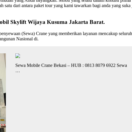
emudah yang Anda bayangkan. Mobil yang selalu dalam kondisi prima 
ah satu dari antara paket tour yang kami tawarkan bagi anda yang suka 
bil Skylift Wijaya Kusuma Jakarta Barat.
ewaan (Sewa) Crane yang memberikan layanan mencakup seluruh Menj
angunan Nasional di.
Sewa Mobile Crane Bekasi – HUB : 0813 8079 6922 Sewa
…