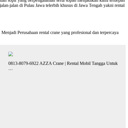
dan sopir yang berpengalaman serta sopan menjadikan kami terdepan
jalan-jalan di Pulau Jawa telerbih khusus di Jawa Tengah yakni rental
adi Perusahaan rental crane yang profesional dan terpercaya
0813-8079-6922 AZZA Crane | Rental Mobil Tangga Untuk
…