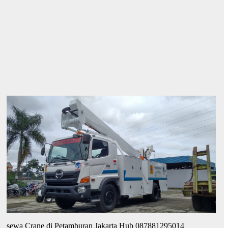
sewa Crane di Petamburan Jakarta Hub 087881295014