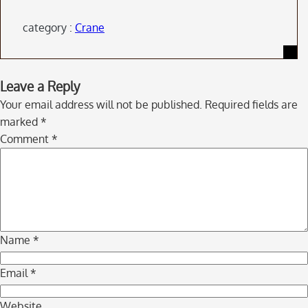
category :
Crane
Skip
Leave a Reply
to
Your email address will not be published.
Required fields are
comment
marked
*
navigation
Comment
*
Name
*
Email
*
Website