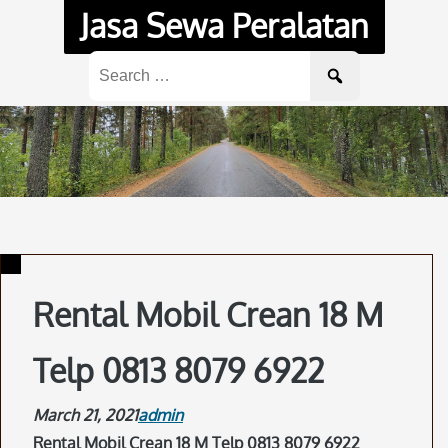
Skip
Jasa Sewa Peralatan
to
content
Search
for:
Rental Mobil Crean 18 M
Telp 0813 8079 6922
March 21, 2021
admin
Rental Mobil Crean 18 M Telp 0813 8079 6922
.