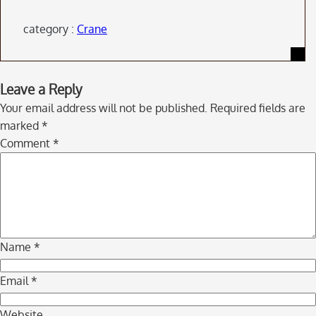
category :
Crane
Skip
Leave a Reply
to
Your email address will not be published.
Required fields are
comment
marked
*
navigation
Comment
*
Name
*
Email
*
Website