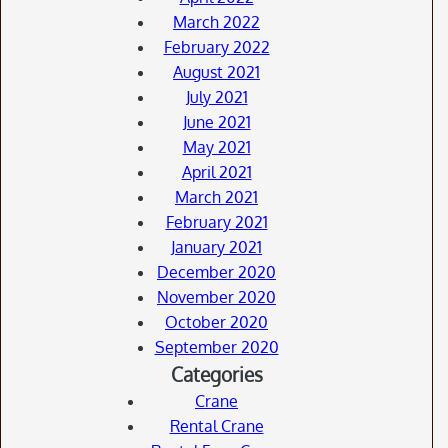
March 2022
February 2022
August 2021
July 2021
June 2021
May 2021
April 2021
March 2021
February 2021
January 2021
December 2020
November 2020
October 2020
September 2020
Categories
Crane
Rental Crane