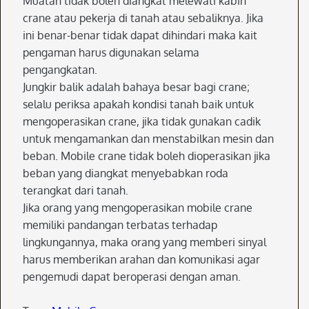
Muatan tidak boleh diangkat melewati kabin
crane atau pekerja di tanah atau sebaliknya. Jika
ini benar-benar tidak dapat dihindari maka kait
pengaman harus digunakan selama
pengangkatan.
Jungkir balik adalah bahaya besar bagi crane;
selalu periksa apakah kondisi tanah baik untuk
mengoperasikan crane, jika tidak gunakan cadik
untuk mengamankan dan menstabilkan mesin dan
beban. Mobile crane tidak boleh dioperasikan jika
beban yang diangkat menyebabkan roda
terangkat dari tanah.
Jika orang yang mengoperasikan mobile crane
memiliki pandangan terbatas terhadap
lingkungannya, maka orang yang memberi sinyal
harus memberikan arahan dan komunikasi agar
pengemudi dapat beroperasi dengan aman.